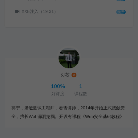
XXE注入
（19:31）
免费
灯芯
100%
1
好评度
课程数
郭宁，渗透测试工程师，看雪讲师，2014年开始正式接触安
全，擅长Web漏洞挖掘。开设有课程《Web安全基础教程》