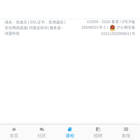
©2000 - 2026 看雪 /
沪ICP备
域名：
加速乐
| SSL证书：
亚洲诚信
|
16048531号-1
/
沪公网安备
安全网易易盾
|
同盾反欺诈
| 服务器：
绿盟科技
31011502006611号
发现
首页
社区
课程
招聘