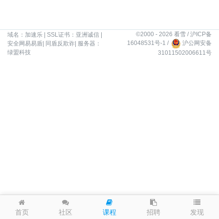
©2000 - 2026 看雪 /
沪ICP备
域名：
加速乐
| SSL证书：
亚洲诚信
|
16048531号-1
/
沪公网安备
安全网易易盾
|
同盾反欺诈
| 服务器：
绿盟科技
31011502006611号
发现
首页
社区
课程
招聘