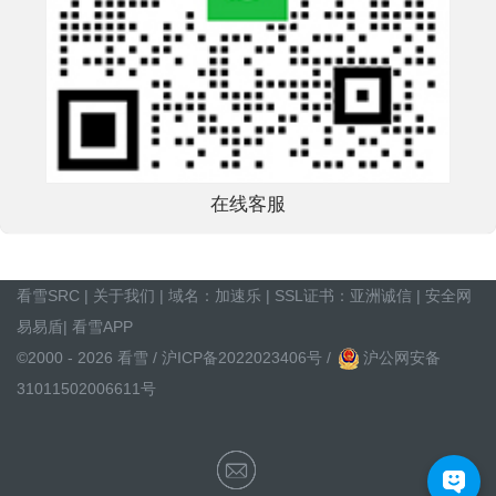
在线客服
看雪SRC
|
关于我们
| 域名：
加速乐
| SSL证书：
亚洲诚信
|
安全网
易易盾
|
看雪APP
©2000 - 2026 看雪 /
沪ICP备2022023406号
/
沪公网安备
31011502006611号