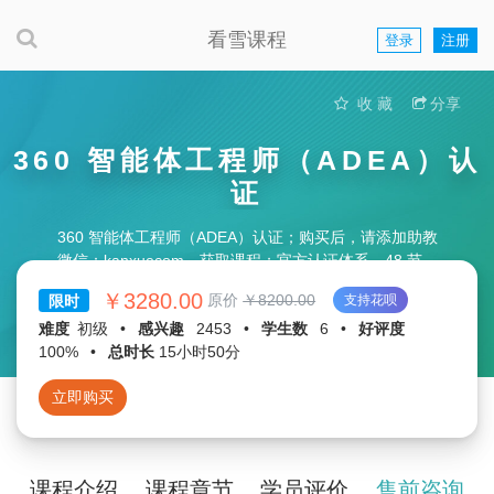
看雪课程
登录
注册
收 藏
分享
360 智能体工程师（ADEA）认
证
360 智能体工程师（ADEA）认证；购买后，请添加助教
微信：kanxuecom，获取课程；官方认证体系、48 节系
统课程、购课送考试、一考双证
￥3280.00
原价
￥8200.00
限时
支持花呗
难度
初级
•
感兴趣
2453
•
学生数
6
•
好评度
100%
•
总时长
15小时50分
立即购买
课程介绍
课程章节
学员评价
售前咨询