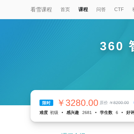
看雪课程
首页
课程
问答
CTF
360
￥3280.00
原价
￥8200.00
限时
难度
初级
•
感兴趣
2681
•
学生数
6
•
好