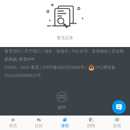
暂无记录
看雪SRC
|
关于我们
| 域名：
加速乐
| SSL证书：
亚洲诚信
|
安全网
易易盾
|
看雪APP
©2000 - 2026 看雪 /
沪ICP备2022023406号
/
沪公网安备
31011502006611号
邮件
发现
首页
社区
课程
招聘