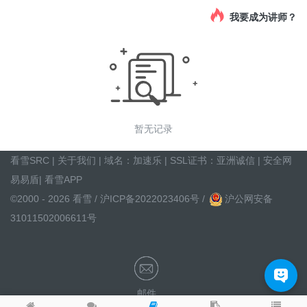
我要成为讲师？
暂无记录
看雪SRC
|
关于我们
| 域名：
加速乐
| SSL证书：
亚洲诚信
|
安全网
易易盾
|
看雪APP
©2000 - 2026 看雪 /
沪ICP备2022023406号
/
沪公网安备
31011502006611号
邮件