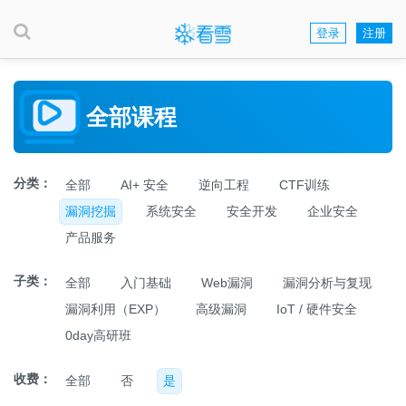
登录
注册
全部课程
分类：
全部
AI+ 安全
逆向工程
CTF训练
漏洞挖掘
系统安全
安全开发
企业安全
产品服务
子类：
全部
入门基础
Web漏洞
漏洞分析与复现
漏洞利用（EXP）
高级漏洞
IoT / 硬件安全
0day高研班
收费：
全部
否
是