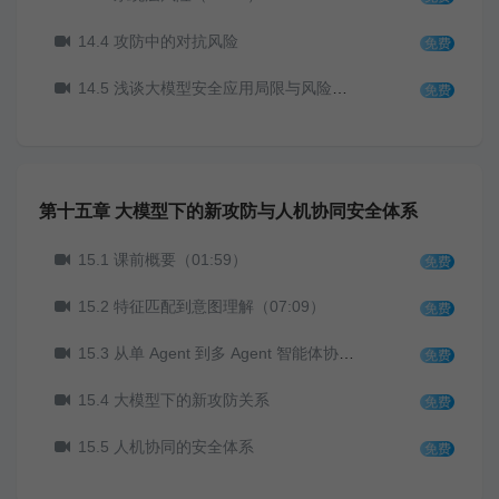
14.4 攻防中的对抗风险
免费
14.5 浅谈大模型安全应用局限与风险分析
免费
第十五章 大模型下的新攻防与人机协同安全体系
15.1 课前概要
（01:59）
免费
15.2 特征匹配到意图理解
（07:09）
免费
15.3 从单 Agent 到多 Agent 智能体协作
（06:03）
免费
15.4 大模型下的新攻防关系
免费
15.5 人机协同的安全体系
免费