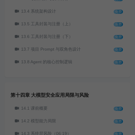
13.4 系统架构设计
免费
13.5 工具封装与注册（上）
免费
13.6 工具封装与注册（下）
免费
13.7 项目 Prompt 与双角色设计
免费
13.8 Agent 的核心控制逻辑
免费
第十四章 大模型安全应用局限与风险
14.1 课前概要
免费
14.2 模型能力局限
免费
14.3 系统层风险
（06:19）
免费