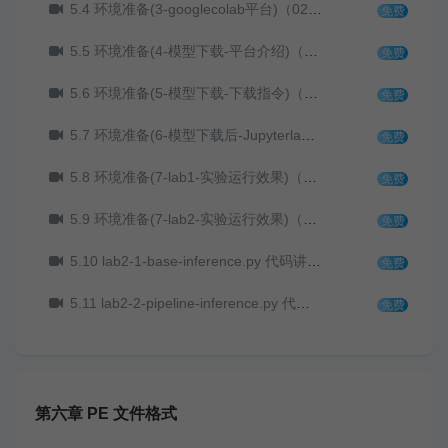
5.4 环境准备(3-googlecolab平台)
（02:32）
免费
5.5 环境准备(4-模型下载-平台介绍)
（03:45）
免费
5.6 环境准备(5-模型下载-下载指令)
（04:17）
免费
5.7 环境准备(6-模型下载后-Jupyterlab环境配置)
（02:18）
免费
5.8 环境准备(7-lab1-实验运行效果)
（03:36）
免费
5.9 环境准备(7-lab2-实验运行效果)
（02:15）
免费
5.10 lab2-1-base-inference.py 代码讲解
（10:39）
免费
5.11 lab2-2-pipeline-inference.py 代码讲解
（07:14）
免费
第六章 PE 文件格式