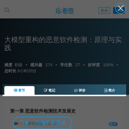
登录
注册
大模型重构的恶意软件检测：原理与实
践
难度
初级
•
感兴趣
274
•
学生数
27
•
好评度
100%
•
总时长
8小时20分
章节
笔记
评价
简介
第一章 恶意软件检测技术发展史
了解，关闭不再提示
1.1 课前概要
（02:50）
免费