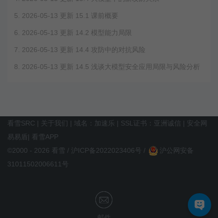
5. 2026-05-13 更新 15.1 课前概要
6. 2026-05-13 更新 14.2 模型能力局限
7. 2026-05-13 更新 14.4 攻防中的对抗风险
8. 2026-05-13 更新 14.5 浅谈大模型安全应用局限与风险分析
看雪SRC
|
关于我们
| 域名：
加速乐
| SSL证书：
亚洲诚信
|
安全网
易易盾
|
看雪APP
©2000 - 2026 看雪 /
沪ICP备2022023406号
/
沪公网安备
31011502006611号
邮件