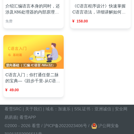
介绍汇编语言本身的同时，还
《C语言程序设计》快速掌握
涉及X86处理器的内部原理、
C语言语法，详细讲解如何调
操作系统的结构和原理。
试代码，熟悉编程思维
免费
158.00
逆向基础（ 汇编 /C语言 /Win32）
C语言入门；你打通任督二脉
的宝典—《跬步千里-从C语言
追溯X86汇编语言》
49.00
看雪SRC
|
关于我们
| 域名：
加速乐
| SSL证书：
亚洲诚信
|
安全网
易易盾
|
看雪APP
©2000 - 2026 看雪 /
沪ICP备2022023406号
/
沪公网安备
31011502006611号