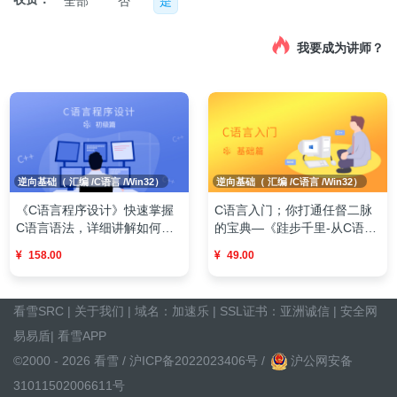
全部
否
是
我要成为讲师？
逆向基础（ 汇编 /C语言 /Win32）
逆向基础（ 汇编 /C语言 /Win32）
《C语言程序设计》快速掌握
C语言入门；你打通任督二脉
C语言语法，详细讲解如何调
的宝典—《跬步千里-从C语言
试代码，熟悉编程思维
追溯X86汇编语言》
158.00
49.00
看雪SRC
|
关于我们
| 域名：
加速乐
| SSL证书：
亚洲诚信
|
安全网
易易盾
|
看雪APP
©2000 - 2026 看雪 /
沪ICP备2022023406号
/
沪公网安备
31011502006611号